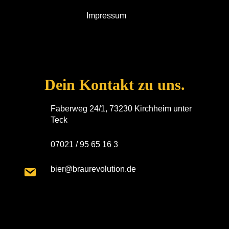
e
u
n
Impressum
n
c
s
-
N
h
t
a
e
a
Dein Kontakt zu uns.
v
u
l
Faberweg 24/1, 73230 Kirchheim unter
i
Teck
n
t
g
07021 / 95 65 16 3
a
d
u
t
bier@braurevolution.de
A
n
i
n
g
o
s
e
n