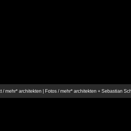
seiten, zwischen denen
hlbau aufspannt. Die beiden
uf der Ostseite markieren
ng einer Brauerei mit
inem eingestellten
ume untergebracht. Im
der die Besucher zwischen
en.
t / mehr* architekten | Fotos / mehr* architekten + Sebastian Sc