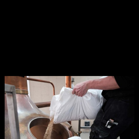
Startse
Die Brau
Die Gastr
Die Bi
Brauk