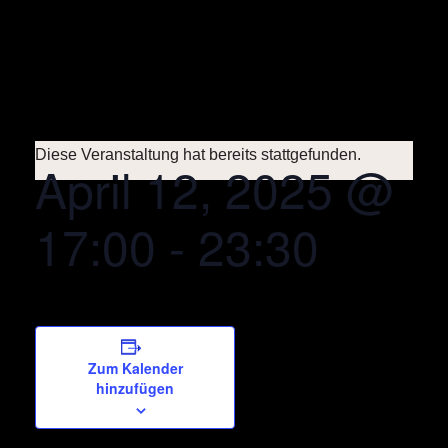
Diese Veranstaltung hat bereits stattgefunden.
April 12, 2025 @
Startse
Die Brau
17:00
-
23:30
Die Gastr
Die Bi
Brauk
Zum Kalender
hinzufügen