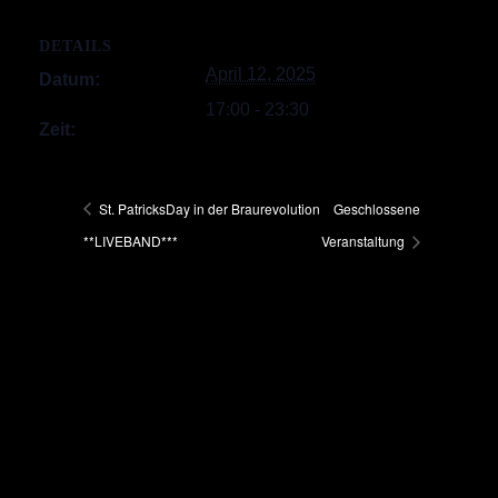
DETAILS
April 12, 2025
Datum:
17:00 - 23:30
Zeit:
St. PatricksDay in der Braurevolution
Geschlossene
**LIVEBAND***
Veranstaltung