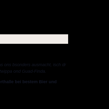
as ons bsonders ausmacht, isch dr
itwippa ond Guad-Finda.
rthalle bei bestem Bier und