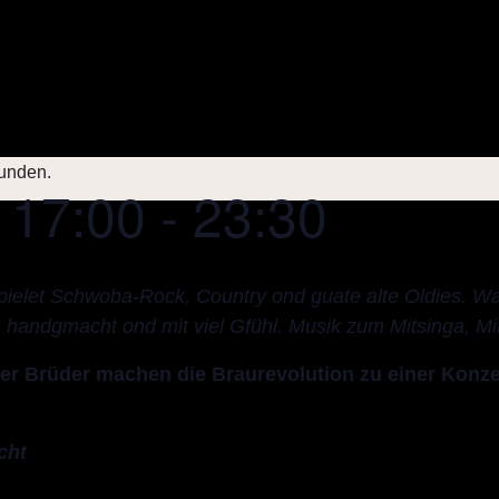
funden.
Die Biere
Braukurs
 17:00
-
23:30
pielet Schwoba-Rock, Country ond guate alte Oldies. W
 handgmacht ond mit viel Gfühl. Musik zum Mitsinga, M
er Brüder machen die Braurevolution zu einer Konze
cht